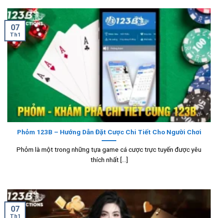
07
Th1
Phỏm 123B – Hướng Dẫn Đặt Cược Chi Tiết Cho Người Chơi
Phỏm là một trong những tựa game cá cược trực tuyến được yêu
thích nhất [...]
07
Th1