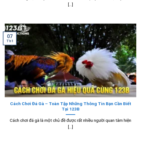
[...]
07
Th1
Cách Chơi Đá Gà – Toàn Tập Những Thông Tin Bạn Cần Biết
Tại 123B
Cách chơi đá gà là một chủ đề được rất nhiều người quan tâm hiện
[...]