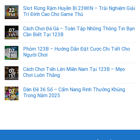
Slot Rừng Rậm Huyền Bí 23WIN – Trải Nghiệm Giải
22
Trí Đỉnh Cao Cho Game Thủ
Th5
Cách Chơi Đá Gà – Toàn Tập Những Thông Tin Bạn
07
Cần Biết Tại 123B
Th1
Phỏm 123B – Hướng Dẫn Đặt Cược Chi Tiết Cho
07
Người Chơi
Th1
Cách Chơi Tiến Lên Miền Nam Tại 123B – Mẹo
07
Chơi Luôn Thắng
Th1
Dàn Đề 36 Số – Cẩm Nang Rinh Thưởng Khủng
07
Trong Năm 2025
Th1