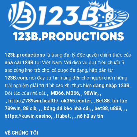
123b.productions
là trang đại lý độc quyền chính thức của
nhà cái 123B
tại Việt Nam. Với dịch vụ đạt tiêu chuẩn 5
sao cùng kho trò chơi cá cược đa dạng, hấp dẫn từ
123B.com
, nơi đây tự tin mang đến cho người chơi những
trải nghiệm giải trí đỉnh cao khi thực hiện
đăng nhập 123B
.
Đối tác của nhà cái:
,
MB66
,
MB66
,
,
98Win
, ,
,
https://789win.health/
,
ok365.center
, ,
Bet88
,
tin tức
789win
,
88 clb
, , ,
bóng đá kèo nhà cái
, ,
bet88
,
u888
, , ,
https://kuwin.casino
, ,
Hubet
, , ,
nổ hũ uy tín
VỀ CHÚNG TÔI