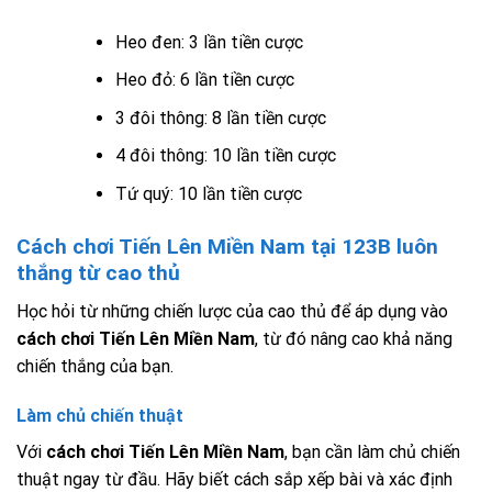
Heo đen: 3 lần tiền cược
Heo đỏ: 6 lần tiền cược
3 đôi thông: 8 lần tiền cược
4 đôi thông: 10 lần tiền cược
Tứ quý: 10 lần tiền cược
Cách chơi Tiến Lên Miền Nam tại 123B luôn
thắng từ cao thủ
Học hỏi từ những chiến lược của cao thủ để áp dụng vào
cách chơi Tiến Lên Miền Nam
, từ đó nâng cao khả năng
chiến thắng của bạn.
Làm chủ chiến thuật
Với
cách chơi Tiến Lên Miền Nam
, bạn cần làm chủ chiến
thuật ngay từ đầu. Hãy biết cách sắp xếp bài và xác định