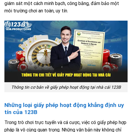
giám sát một cách minh bạch, công bằng, đảm bảo một
môi trường chơi an toàn, uy tín.
Thông tin cơ bản về giấy phép hoạt động tại nhà cái 123B
Những loại giấy phép hoạt động khẳng định uy
tín của 123B
Trong trò chơi trực tuyến và cá cược, việc có giấy phép hợp
pháp là vô cùng quan trọng. Những văn bản này không chỉ