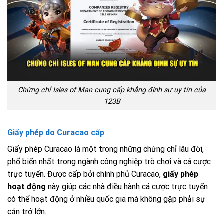
Chứng chỉ Isles of Man cung cấp khẳng định sự uy tín của
123B
Giấy phép do Curacao cấp
Giấy phép Curacao là một trong những chứng chỉ lâu đời,
phổ biến nhất trong ngành công nghiệp trò chơi và cá cược
trực tuyến. Được cấp bởi chính phủ Curacao,
giấy phép
hoạt động
này giúp các nhà điều hành cá cược trực tuyến
có thể hoạt động ở nhiều quốc gia mà không gặp phải sự
cản trở lớn.