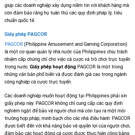
giúp các doanh nghiệp xây dựng niềm tin với khách hàng mà
còn đảm bảo rằng họ tuân thủ các quy định pháp lý, tiêu
chuẩn quốc tế.
Giấy phép PAGCOR
PAGCOR
(Philippine Amusement and Gaming Corporation)
là một cơ quan quản lý nhà nước của Philippines chịu trách
nhiệm cấp chứng chỉ cho việc cá cược và trò chơi trực tuyến
trong nước.
Giấy phép hoạt động
PAGCOR là một trong
những văn bản phổ biến và được đánh giá cao trong ngành
công nghiệp cá cược trực tuyến.
Các doanh nghiệp muốn hoạt động tại Philippines phải xin
giấy phép này. PAGCOR không chỉ cung cấp các quy định
nghiêm ngặt để bảo vệ người chơi mà còn tạo ra một môi
trường hợp pháp, minh bạch cho các nhà điều hành. PAGCOR
được biết đến với khả năng bảo vệ quyền lợi của người chơi,
đảm bảo các hoạt động cá cược được thực hiện công bằng.