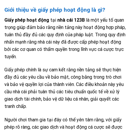
Giới thiệu về giấy phép hoạt động là gì?
Giấy phép hoạt động
tại
nhà cái 123B
là một yếu tố quan
trọng giúp đảm bảo rằng nền tảng này hoạt động hợp pháp,
tuân thủ đầy đủ các quy định của pháp luật. Trong quy định
nhấn mạnh rằng nhà cái này đã được cấp phép hoạt động
bởi các cơ quan có thẩm quyền trong lĩnh vực cá cược trực
tuyến.
Giấy phép chính là sự cam kết rằng nền tảng sẽ thực hiện
đầy đủ các yêu cầu về bảo mật, công bằng trong trò chơi
và bảo vệ quyền lợi của thành viên. Các điều khoản này yêu
cầu nhà cái phải tuân thủ các tiêu chuẩn quốc tế về xử lý
giao dịch tài chính, bảo vệ dữ liệu cá nhân, giải quyết các
tranh chấp.
Người chơi tham gia tại đây có thể yên tâm rằng, với giấy
phép rõ ràng, các giao dịch và hoạt động cá cược sẽ được