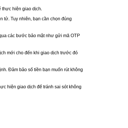
 thực hiện giao dịch.
n tử. Tuy nhiên, bạn cần chọn đúng
nh qua các bước bảo mật như gửi mã OTP
ịch mới cho đến khi giao dịch trước đó
 định. Đảm bảo số tiền bạn muốn rút không
hực hiện giao dịch để tránh sai sót không