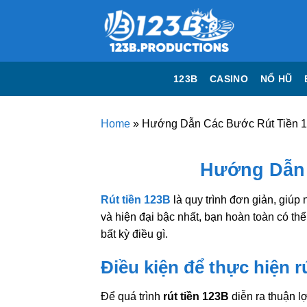
Skip
to
content
123B
CASINO
NỔ HŨ
Home
»
Hướng Dẫn Các Bước Rút Tiền 1
Hướng Dẫn 
Rút tiền 123B
là quy trình đơn giản, giúp
và hiện đại bậc nhất, bạn hoàn toàn có th
bất kỳ điều gì.
Điều kiện để thực hiện r
Để quá trình
rút tiền 123B
diễn ra thuận l